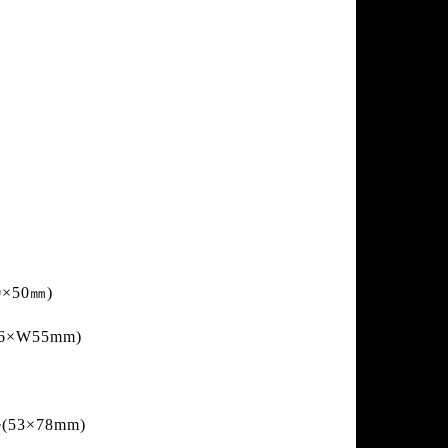
50㎜)
W55mm)
(
53×78mm)