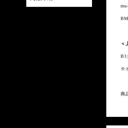
m
BM
＜
B
※
商