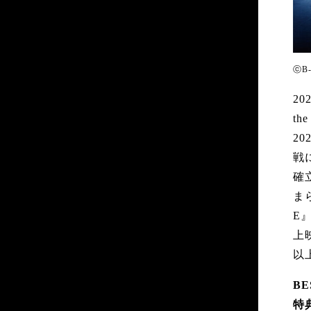
ⓒB-
2
th
2
戦
確
ま
E
上
以
B
特