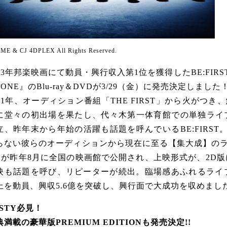
ME & CJ 4DPLEX All Rights Reserved.
023年邦楽映画にて動員・興行収入第1位を獲得したBE:FIR
e ONE』のBlu-ray＆DVDが3/29（金）に発売決定しました
021年、オーディション番組「THE FIRST」から火がつ
に堂々の初出場を果たし、代々木第一体育館での単独ライ
立、昨年末から年始の活躍も話題を呼んでいるBE:FIRS
らない彼らのオーディションから現在に至る【集大成】のライブ
』が昨年8月に全国の映画館で公開され、上映形式が、2D版
映も話題を呼び、リピーターが続出。臨場感あふれるライ
上を動員、興収5.6億を突破し、興行面で大成功を収めまし
ESTY必見！
典満載の豪華版PREMIUM EDITIONも発売決定!!