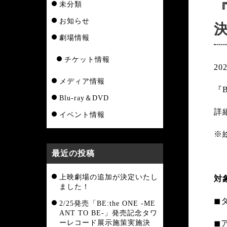
未分類
『
お知らせ
劇場情報
チケット情報
20
メディア情報
『
Blu-ray＆DVD
詳
イベント情報
※
最近の投稿
上映劇場の追加が決定いたし
対
ました！
◼︎
2/25発売「BE:the ONE -ME
ANT TO BE-」発売記念タワ
ーレコード展示施策実施決
◼︎