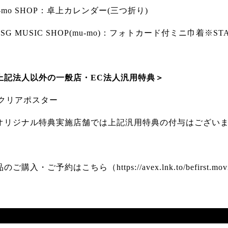
u-mo SHOP：卓上カレンダー(三つ折り)
SG MUSIC SHOP(mu-mo)：フォトカード付ミニ巾着※ST
上記法人以外の一般店・EC法人汎用特典＞
3クリアポスター
オリジナル特典実施店舗では上記汎用特典の付与はござい
品のご購入・ご予約はこちら（
https://avex.lnk.to/befirst.mo