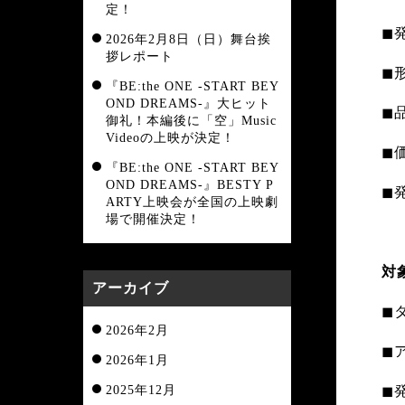
定！
◼︎
2026年2月8日（日）舞台挨
拶レポート
◼︎
『BE:the ONE -START BEY
OND DREAMS-』大ヒット
◼︎
御礼！本編後に「空」Music
Videoの上映が決定！
◼︎
『BE:the ONE -START BEY
OND DREAMS-』BESTY P
◼
ARTY上映会が全国の上映劇
場で開催決定！
対
アーカイブ
◼︎
2026年2月
◼︎
2026年1月
2025年12月
◼︎